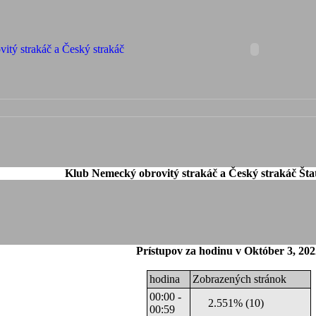
Klub Nemecký obrovitý strakáč a Český strakáč Štat
Prístupov za hodinu v Október 3, 202
hodina
Zobrazených stránok
00:00 -
2.551% (10)
00:59