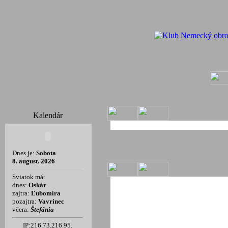
Kalendár
Dnes je:
Sobota
8. august. 2026
Sviatok má:
dnes:
Oskár
zajtra:
Ľubomíra
pozajtra:
Vavrinec
včera:
Štefánia
IP:216.73.216.95.