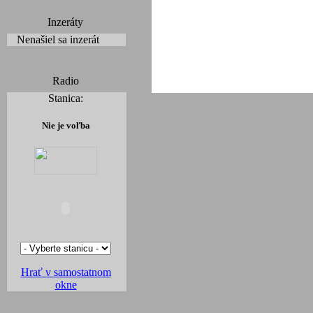
Inzeráty
Nenašiel sa inzerát
Radio
Stanica:
Nie je voľba
Hrať v samostatnom
okne