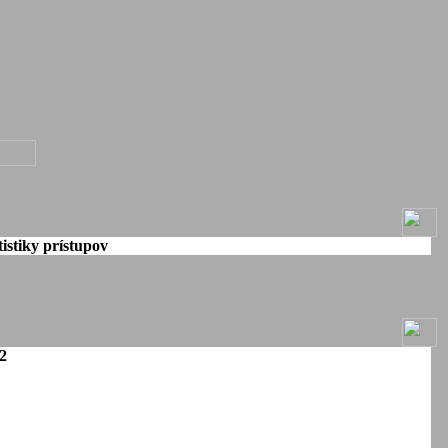
istiky prístupov
2