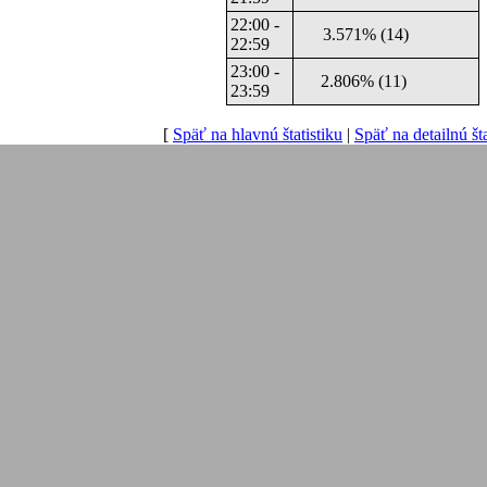
22:00 -
3.571% (14)
22:59
23:00 -
2.806% (11)
23:59
[
Späť na hlavnú štatistiku
|
Späť na detailnú šta