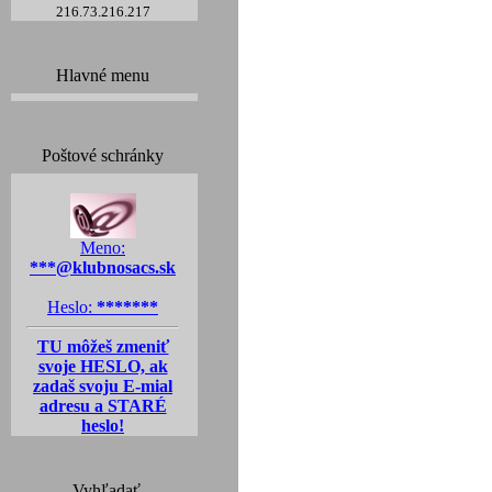
216.73.216.217
Hlavné menu
Poštové schránky
Meno:
***@klubnosacs.sk
Heslo:
*******
TU môžeš zmeniť
svoje HESLO, ak
zadaš svoju E-mial
adresu a STARÉ
heslo!
Vyhľadať