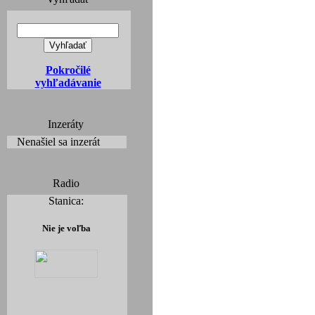
Pokročilé
vyhľadávanie
Inzeráty
Nenašiel sa inzerát
Radio
Stanica:
Nie je voľba