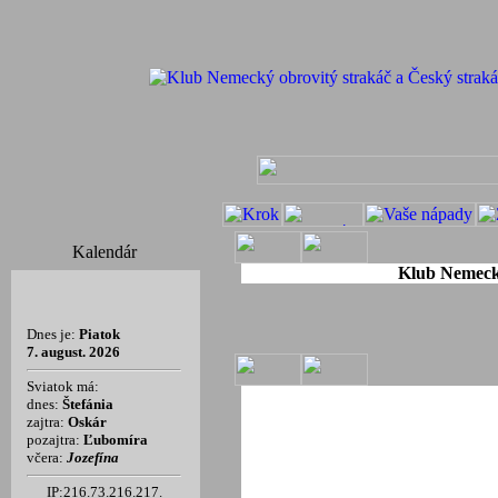
Kalendár
Klub Nemecký
Dnes je:
Piatok
7. august. 2026
Sviatok má:
dnes:
Štefánia
zajtra:
Oskár
pozajtra:
Ľubomíra
včera:
Jozefína
IP:216.73.216.217.