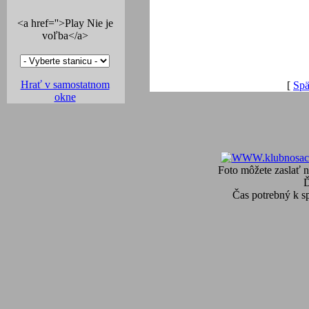
<a href=''>Play Nie je
voľba</a>
Hrať v samostatnom
[
Spä
okne
Foto môžete zaslať n
Čas potrebný k s