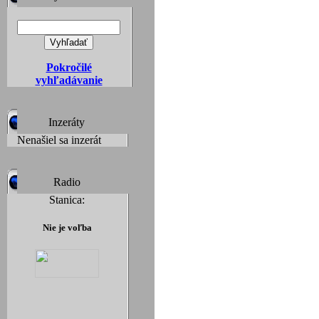
Pokročilé
vyhľadávanie
Inzeráty
Nenašiel sa inzerát
Radio
Stanica:
Nie je voľba