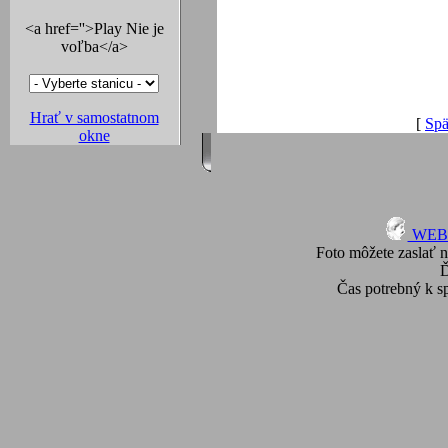
<a href=''>Play Nie je
voľba</a>
Hrať v samostatnom
[
Spä
okne
WEBma
Foto môžete zaslať n
Čas potrebný k s