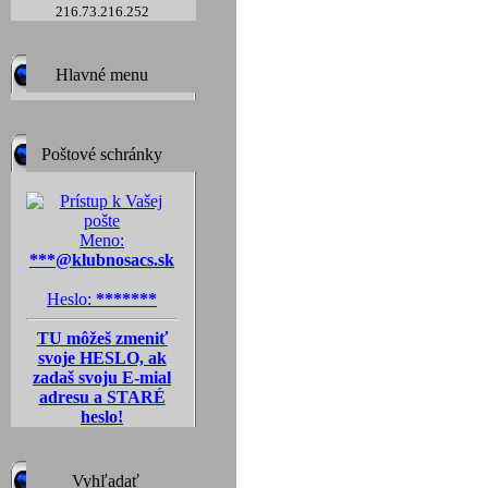
216.73.216.252
Hlavné menu
Poštové schránky
Meno:
***@klubnosacs.sk
Heslo:
*******
TU môžeš zmeniť
svoje HESLO, ak
zadaš svoju E-mial
adresu a STARÉ
heslo!
Vyhľadať