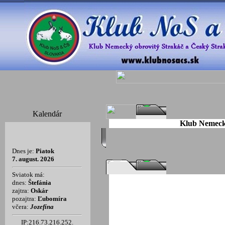
Kalendár
Klub Nemecký
Dnes je:
Piatok
7. august. 2026
Sviatok má:
dnes:
Štefánia
zajtra:
Oskár
pozajtra:
Ľubomíra
včera:
Jozefína
IP:216.73.216.252.